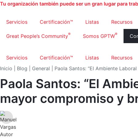
Ir
Tu organización también puede ser un gran lugar para trab
al
contenido
Servicios
Certificación™
Listas
Recursos
®
®
Great People’s Community
Somos GPTW
Con
Servicios
Certificación™
Listas
Recursos
Inicio
|
Blog
|
General
|
Paola Santos: “El Ambiente Labora
Paola Santos: “El Ambi
mayor compromiso y br