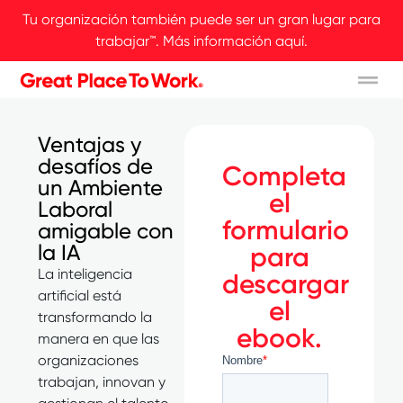
Tu organización también puede ser un gran lugar para
trabajar™. Más información aquí.
Ventajas y
desafíos de
Completa
un Ambiente
el
Laboral
formulario
amigable con
la IA
para
La inteligencia
descargar
artificial está
el
transformando la
ebook.
manera en que las
organizaciones
trabajan, innovan y