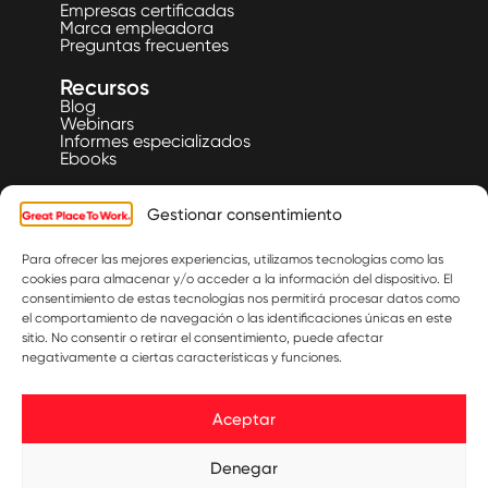
Empresas certificadas
Marca empleadora
Preguntas frecuentes
Recursos
Blog
Webinars
Informes especializados
Ebooks
Listas
Gestionar consentimiento
Nuestras listas
Fechas rankings
Para ofrecer las mejores experiencias, utilizamos tecnologías como las
Eventos
cookies para almacenar y/o acceder a la información del dispositivo. El
®
Great People's Community
consentimiento de estas tecnologías nos permitirá procesar datos como
el comportamiento de navegación o las identificaciones únicas en este
®
sitio. No consentir o retirar el consentimiento, puede afectar
Somos GPTW
negativamente a ciertas características y funciones.
Historia
Quiénes somos
Contacto
Aceptar
(+57)
311 229
Regístrate a nuestra
Denegar
newsletter
9195