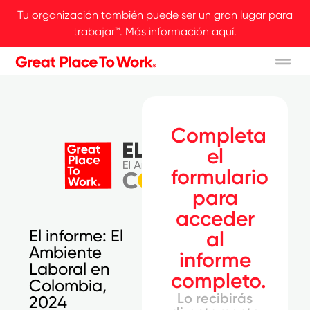
Tu organización también puede ser un gran lugar para
trabajar™. Más información aquí.
Completa
el
formulario
para
acceder
El informe: El
al
Ambiente
informe
Laboral en
completo.
Colombia,
Lo recibirás
2024