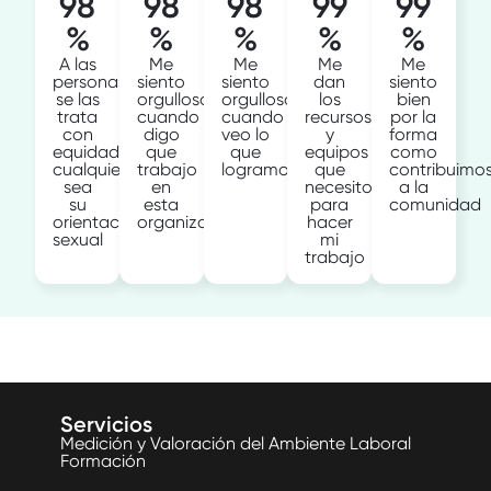
98
98
98
99
99
%
%
%
%
%
A las
Me
Me
Me
Me
personas
siento
siento
dan
siento
se las
orgulloso
orgulloso
los
bien
trata
cuando
cuando
recursos
por la
con
digo
veo lo
y
forma
equidad
que
que
equipos
como
cualquiera
trabajo
logramos
que
contribuimo
sea
en
necesito
a la
su
esta
para
comunidad
orientación
organización
hacer
sexual
mi
trabajo
Servicios
Medición y Valoración del Ambiente Laboral
Formación