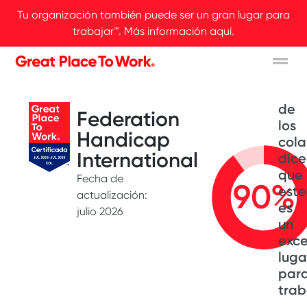
Tu organización también puede ser un gran lugar para
trabajar™. Más información aquí.
de
Federation
los
Handicap
col
International
dice
que
Fecha de
90%
este
actualización:
es
julio 2026
un
exce
luga
par
trab