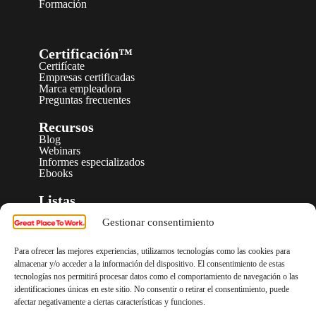
Formación
Certificación™
Certifícate
Empresas certificadas
Marca empleadora
Preguntas frecuentes
Recursos
Blog
Webinars
Informes especializados
Ebooks
Listas
Nuestras listas
Gestionar consentimiento
Fechas rankings
Eventos
Para ofrecer las mejores experiencias, utilizamos tecnologías como las cookies para
®
Great People's Community
almacenar y/o acceder a la información del dispositivo. El consentimiento de estas
tecnologías nos permitirá procesar datos como el comportamiento de navegación o las
®
identificaciones únicas en este sitio. No consentir o retirar el consentimiento, puede
Somos GPTW
afectar negativamente a ciertas características y funciones.
Historia