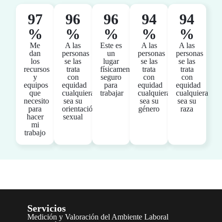
97
96
96
94
94
%
%
%
%
%
Me
A las
Este es
A las
A las
dan
personas
un
personas
personas
los
se las
lugar
se las
se las
recursos
trata
físicamente
trata
trata
y
con
seguro
con
con
equipos
equidad
para
equidad
equidad
que
cualquiera
trabajar
cualquiera
cualquiera
necesito
sea su
sea su
sea su
para
orientación
género
raza
hacer
sexual
mi
trabajo
Servicios
Medición y Valoración del Ambiente Laboral