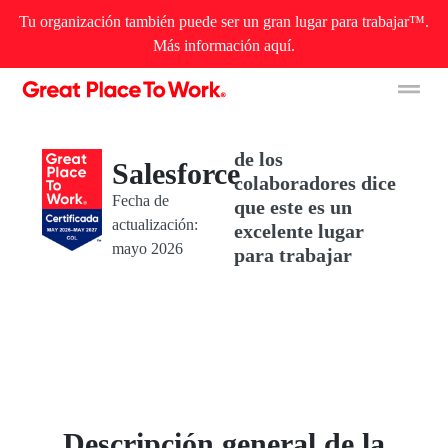
Tu organización también puede ser un gran lugar para trabajar™.
Más información aquí.
Great People’
de los
Salesforce
colaboradores dice
Fecha de
que este es un
actualización:
excelente lugar
mayo 2026
para trabajar
Descripción general de la