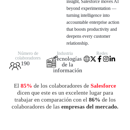
insight, Salesforce moves AI
beyond experimentation —
turning intelligence into
accountable enterprise action
that boosts productivity and
deepens every customer
relationship.
Número de
Industria
Redes
colaboradores
Tecnologías
190
de la
información
El
85%
de los colaboradores de
Salesforce
dicen que este es un excelente lugar para
trabajar en comparación con el
86%
de los
colaboradores de las
empresas del mercado.